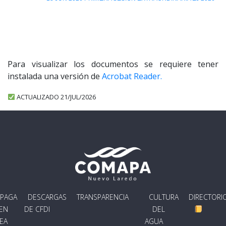
Para visualizar los documentos se requiere tener
instalada una versión de
Acrobat Reader.
ACTUALIZADO 21/JUL/2026
PAGA
DESCARGAS
TRANSPARENCIA
CULTURA
DIRECTORI
EN
DE CFDI
DEL
NEA
AGUA