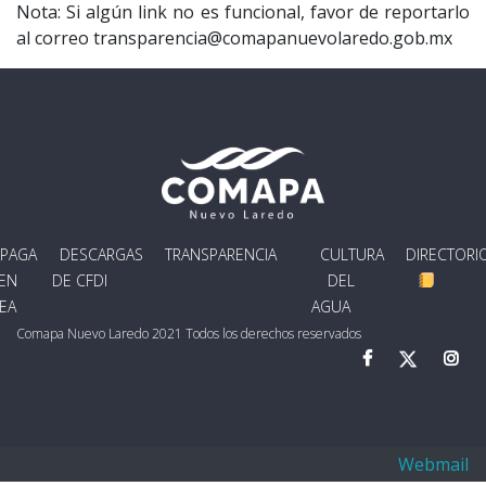
Nota: Si algún link no es funcional, favor de reportarlo
al correo transparencia@comapanuevolaredo.gob.mx
PAGA
DESCARGAS
TRANSPARENCIA
CULTURA
DIRECTORI
EN
DE CFDI
DEL
NEA
AGUA
Comapa Nuevo Laredo 2021 Todos los derechos reservados
Webmail