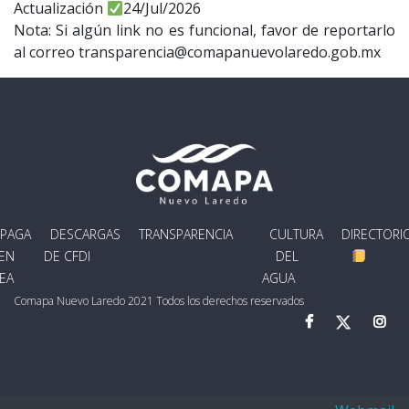
Actualización
24/Jul/2026
Nota: Si algún link no es funcional, favor de reportarlo
al correo transparencia@comapanuevolaredo.gob.mx
PAGA
DESCARGAS
TRANSPARENCIA
CULTURA
DIRECTORI
EN
DE CFDI
DEL
NEA
AGUA
Comapa Nuevo Laredo 2021 Todos los derechos reservados