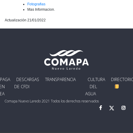
Fotografias
Mas Informacion.
Actualización 21/01/2022
PAGA
DESCARGAS
TRANSPARENCIA
CULTURA
DIRECTORI
EN
DE CFDI
DEL
NEA
AGUA
Comapa Nuevo Laredo 2021 Todos los derechos reservados